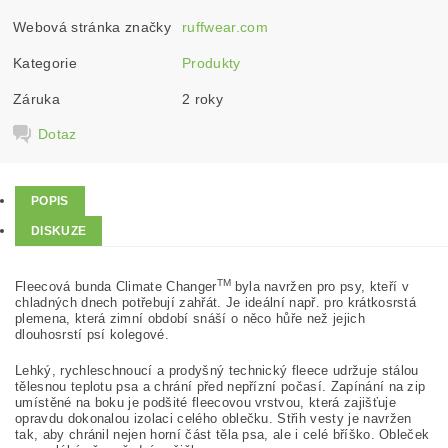
Webová stránka značky
ruffwear.com
Kategorie
Produkty
Záruka
2 roky
Dotaz
POPIS
DISKUZE
TM
Fleecová bunda Climate Changer
byla navržen pro psy, kteří v
chladných dnech potřebují zahřát. Je ideální např. pro krátkosrstá
plemena, která zimní období snáší o něco hůře než jejich
dlouhosrstí psí kolegové.
Lehký, rychleschnoucí a prodyšný technický fleece udržuje stálou
tělesnou teplotu psa a chrání před nepřízní počasí. Zapínání na zip
umístěné na boku je podšité fleecovou vrstvou, která zajišťuje
opravdu dokonalou izolaci celého oblečku. Střih vesty je navržen
tak, aby chránil nejen horní část těla psa, ale i celé bříško. Obleček