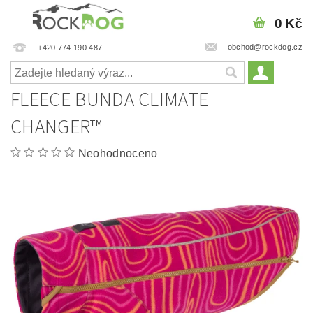
0 Kč
obchod@rockdog.cz
+420 774 190 487
FLEECE BUNDA CLIMATE
CHANGER™
Neohodnoceno