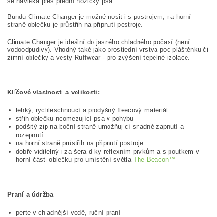
se navléká přes přední nožičky psa.
Bundu Climate Changer je možné nosit i s postrojem, na horní
straně oblečku je průstřih na připnutí postroje.
Climate Changer je ideální do jasného chladného počasí (není
vodoodpudivý). Vhodný také jako prostřední vrstva pod pláštěnku či
zimní oblečky a vesty Ruffwear - pro zvýšení tepelné izolace.
Klíčové vlastnosti a velikosti:
lehký, rychleschnoucí a prodyšný fleecový materiál
střih oblečku neomezující psa v pohybu
podšitý zip na boční straně umožňující snadné zapnutí a
rozepnutí
na horní straně průstřih na připnutí postroje
dobře viditelný i za šera díky reflexním prvkům a s poutkem v
horní části oblečku pro umístění světla
The Beacon™
Praní a údržba
perte v chladnější vodě, ruční praní