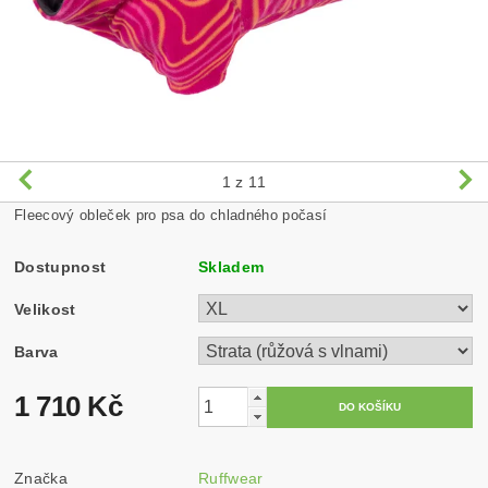
1
z 11
Fleecový obleček pro psa do chladného počasí
Dostupnost
Skladem
Velikost
Barva
1 710 Kč
Značka
Ruffwear