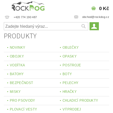
0 Kč
obchod@rockdog.cz
+420 774 190 487
PRODUKTY
NOVINKY
OBLEČKY
OBOJKY
OPASKY
VODÍTKA
POSTROJE
BATOHY
BOTY
BEZPEČNOST
PELECHY
MISKY
HRAČKY
PRO PSOVODY
CHLADICÍ PRODUKTY
PLOVACÍ VESTY
VÝPRODEJ