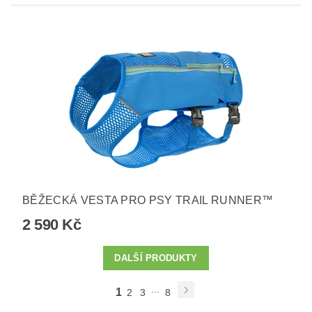
BĚŽECKÁ VESTA PRO PSY TRAIL RUNNER™
2 590 Kč
DALŠÍ PRODUKTY
...
1
2
3
8