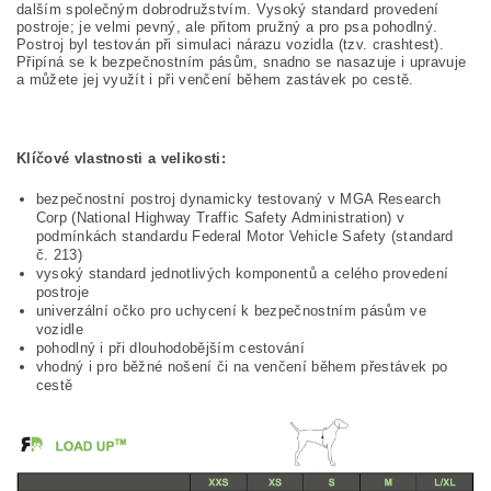
dalším společným dobrodružstvím. Vysoký standard provedení
postroje; je velmi pevný, ale přitom pružný a pro psa pohodlný.
Postroj byl testován při simulaci nárazu vozidla (tzv. crashtest).
Připíná se k bezpečnostním pásům, snadno se nasazuje i upravuje
a můžete jej využít i při venčení během zastávek po cestě.
Klíčové vlastnosti a velikosti:
bezpečnostní postroj dynamicky testovaný v MGA Research
Corp (National Highway Traffic Safety Administration) v
podmínkách standardu Federal Motor Vehicle Safety (standard
č. 213)
vysoký standard jednotlivých komponentů a celého provedení
postroje
univerzální očko pro uchycení k bezpečnostním pásům ve
vozidle
pohodlný i při dlouhodobějším cestování
vhodný i pro běžné nošení či na venčení během přestávek po
cestě