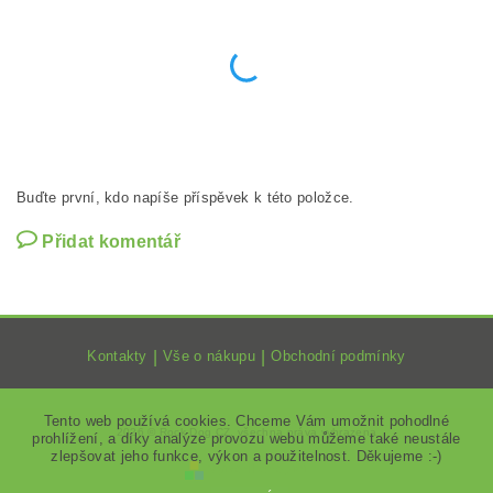
Buďte první, kdo napíše příspěvek k této položce.
Přidat komentář
Kontakty
|
Vše o nákupu
|
Obchodní podmínky
Tento web používá cookies. Chceme Vám umožnit pohodlné
2026 ©
Rock Dog CZ
, všechna práva vyhrazena
prohlížení, a díky analýze provozu webu můžeme také neustále
zlepšovat jeho funkce, výkon a použitelnost. Děkujeme :-)
Vytvořil Shoptet