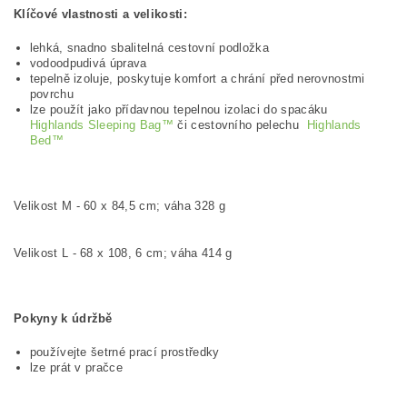
Klíčové vlastnosti a velikosti:
lehká, snadno sbalitelná cestovní podložka
vodoodpudivá úprava
tepelně izoluje, poskytuje komfort a chrání před nerovnostmi
povrchu
lze použít jako přídavnou tepelnou izolaci do spacáku
Highlands Sleeping Bag™
či cestovního pelechu
Highlands
Bed™
Velikost M - 60 x 84,5 cm; váha 328 g
Velikost L - 68 x 108, 6 cm; váha 414 g
Pokyny k údržbě
používejte šetrné prací prostředky
lze prát v pračce