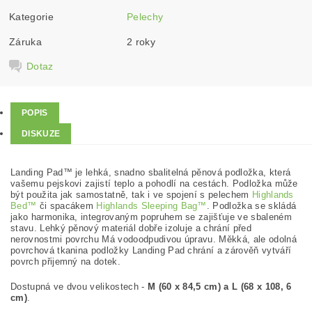
Kategorie
Pelechy
Záruka
2 roky
Dotaz
POPIS
DISKUZE
Landing Pad™ je lehká, snadno sbalitelná pěnová podložka, která
vašemu pejskovi zajistí teplo a pohodlí na cestách. Podložka může
být použita jak samostatně, tak i ve spojení s pelechem
Highlands
Bed™
či spacákem
Highlands Sleeping Bag™
. Podložka se skládá
jako harmonika, integrovaným popruhem se zajišťuje ve sbaleném
stavu. Lehký pěnový materiál dobře izoluje a chrání před
nerovnostmi povrchu Má vodoodpudivou úpravu. Měkká, ale odolná
povrchová tkanina podložky Landing Pad chrání a zárověň vytváří
povrch přijemný na dotek.
Dostupná ve dvou velikostech -
M (60 x 84,5 cm) a L (68 x 108, 6
cm)
.