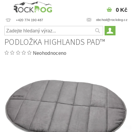
0 Kč
obchod@rockdog.cz
+420 774 190 487
PODLOŽKA HIGHLANDS PAD™
Neohodnoceno