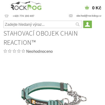
0 Kč
obchod@rockdog.cz
+420 774 190 487
STAHOVACÍ OBOJEK CHAIN
REACTION™
Neohodnoceno