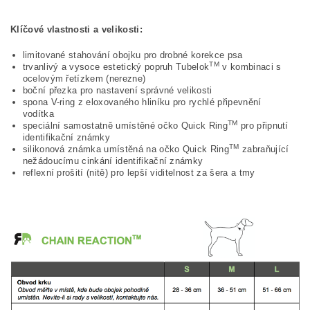
Klíčové vlastnosti a velikosti:
limitované stahování obojku pro drobné korekce psa
TM
trvanlivý a vysoce estetický popruh Tubelok
v kombinaci s
ocelovým řetízkem (nerezne)
boční přezka pro nastavení správné velikosti
spona V-ring z eloxovaného hliníku pro rychlé připevnění
vodítka
TM
speciální samostatně umístěné očko Quick Ring
pro připnutí
identifikační známky
TM
silikonová známka umístěná na očko Quick Ring
zabraňující
nežádoucímu cinkání identifikační známky
reflexní prošití (nitě) pro lepší viditelnost za šera a tmy