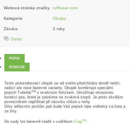
Webová stránka značky
ruffwear.com
Kategorie
Obojky
Záruka
2 roky
Dotaz
POPIS
DISKUZE
Tento polostahovací obojek se od svého předchůdce téměř neliší,
nabízí ale nové barevné varianty. Obojek kombinuje speciální
TM
popruh Tubelok
s ocelovým řetízkem. Umožňuje omezenou
korekci psa, která je založena na zvukové stopě. Je proto skvělým
pomocníkem například při nácviku chůze u nohy.
Díky reflexním prvkům pak bude Váš pejsek lépe viditelný za šera a
za tmy.
TM
Do sady lze barevně sladit s vodítkem
Crag
.