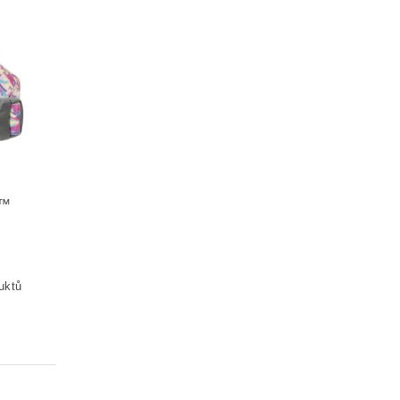
E™
uktů