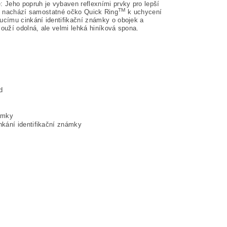
: Jeho popruh je vybaven reflexními prvky pro lepší
TM
u se nachází samostatné očko Quick Ring
k uchycení
ucímu cinkání identifikační známky o obojek a
louží odolná, ale velmi lehká hiníková spona.
d
námky
kání identifikační známky