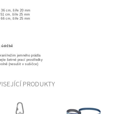
6 cm, šíře 20 mm
51 cm, šíře 25 mm
6 cm, šíře 25 mm
 údržbě
praní/režim jemného prádla
ejte šetrné prací prostředky
volně (nesušit v sušičce)
ISEJÍCÍ PRODUKTY