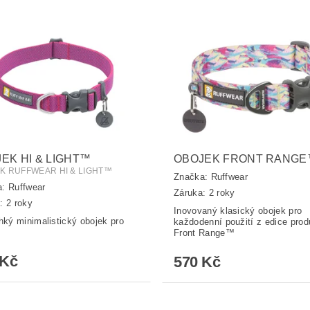
EK HI & LIGHT™
OBOJEK FRONT RANG
K RUFFWEAR HI & LIGHT™
Značka:
Ruffwear
a:
Ruffwear
Záruka: 2 roky
: 2 roky
Inovovaný klasický obojek pro
ehký minimalistický obojek pro
každodenní použití z edice prod
Front Range™
 Kč
570 Kč