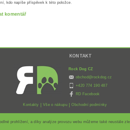
ní, kdo napíše příspěvek k této položce.
at komentář
KONTAKT
Rock Dog CZ
obchod
@
rockdog.cz
+420 774 190 487
RD Facebook
Kontakty
|
Vše o nákupu
|
Obchodní podmínky
lné prohlížení, a díky analýze provozu webu můžeme také neustále zlepš