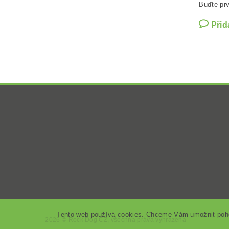
Buďte prv
Přid
Tento web používá cookies. Chceme Vám umožnit pohod
2026 ©
Rock Dog CZ
, všechna práva vyhrazena