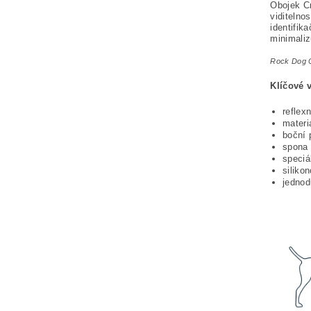
Obojek C
viditelno
identifik
minimaliz
Rock Dog C
Klíčové v
reflex
materi
boční 
spona 
speciá
siliko
jednod