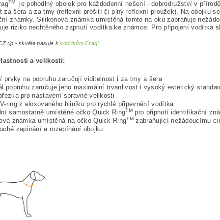
TM
rag
je pohodlný obojek pro každodenní nošení i dobrodružství v přírodě
st za šera a za tmy (reflexní prošití či plný reflexní proužek). Na obojk
ační známky. Silikonová známka umístěná tomto na oku zabraňuje nežádo
uje riziko nechtěného zapnutí vodítka ke známce. Pro připojení vodítka s
Z tip - skvěle pasuje k
vodítkům Crag!
lastnosti a velikosti:
ní prvky na popruhu zaručují viditelnost i za tmy a šera
ál popruhu zaručuje jeho maximální trvanlivost i vysoký estetický standar
přezka pro nastavení správné velikosti
V-ring z eloxovaného hliníku pro rychlé připevnění vodítka
TM
lní samostatně umístěné očko Quick Ring
pro připnutí identifikační z
TM
nová známka umístěná na očko Quick Ring
zabraňující nežádoucímu cin
uché zapínání a rozepínání obojku