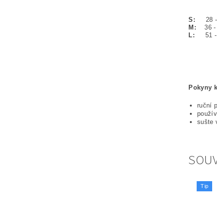
S:
28 - 3
M:
36 - 
L:
51 - 6
Pokyny k
ruční 
použív
sušte 
SOUV
Tip