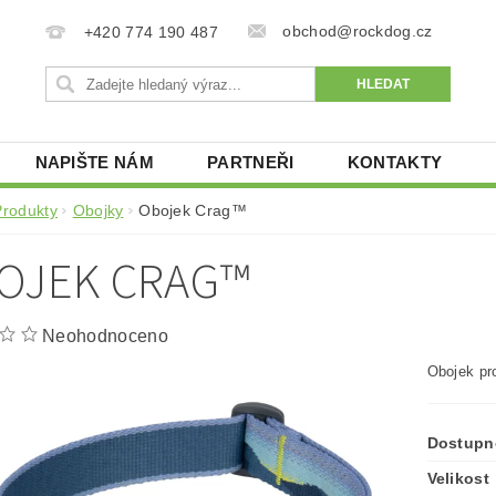
obchod@rockdog.cz
+420 774 190 487
NAPIŠTE NÁM
PARTNEŘI
KONTAKTY
Produkty
Obojky
Obojek Crag™
OJEK CRAG™
Neohodnoceno
Obojek pr
Dostupn
Velikost