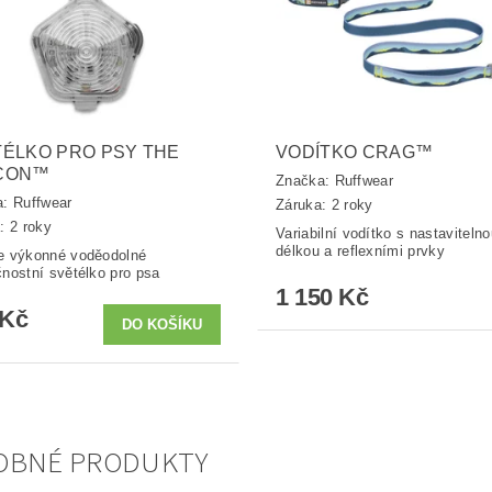
ÉLKO PRO PSY THE
VODÍTKO CRAG™
CON™
Značka:
Ruffwear
a:
Ruffwear
Záruka: 2 roky
: 2 roky
Variabilní vodítko s nastavitelno
délkou a reflexními prvky
e výkonné voděodolné
nostní světélko pro psa
1 150 Kč
 Kč
OBNÉ PRODUKTY