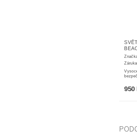
SVĚT
BEA
Značk
Záruka
Vysoc
bezpeč
950
POD