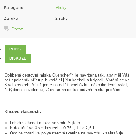
Kategorie
Misky
Záruka
2 roky
Dotaz
POPIS
DISKUZE
Oblíbená cestovní miska Quencher™ je navržena tak, aby měl Váš
psí společník přístup k vodě či jídlu kdekoli a kdykoli. Vyrábí se ve
3 velikostech. Ať už jdete na delší procházku, několikadenní výlet,
či týdenní dovolenou, vždy se najde ta správná miska pro Vás.
Klíčové vlastnosti:
Lehká skládací miska na vodu či jídlo
K dostání ve 3 velikostech - 0,75 l, 1 l a 2,5 l
Odolná trvanlivá polyesterová tkanina na povrchu - zabraňuje