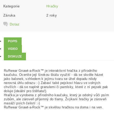
Kategorie
Hračky
Záruka
2 roky
Dotaz
POPIS
VIDEO
DISKUZE
Ruffwear Gnawt-a-Rock™ je interaktivní hračka z přírodního
kaučuku. Oceníte její širokou škálu využití - dá se skvěle házet
jako balonek, vzhledem k jejímu tvaru se úhel dopadu nikdy
nerovná úhlu odrazu :-) Zabaví také pejskovi hlavu ve volných
chvílích - dá se naplnit granulemi či pamlsky, které z ní pejsek pak
doluje (ideální pro štěňata!).
Hračka je vyrobena z přírodního kaučuku, který je odolný vůči psím
zubům, ale zároveň příjemný do tlamy. Žvýkaní hračky je zároveň
masáží psích čelistí :-)
Ruffwear Gnawt-a-Rock™ je skvělou hračkou na doma i na ven.