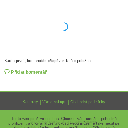
Buďte první, kdo napíše příspěvek k této položce.
Přidat komentář
Kontakty
|
Vše o nákupu
|
Obchodní podmínky
Tento web používá cookies. Chceme Vám umožnit pohodlné
2026 ©
Rock Dog CZ
, všechna práva vyhrazena
prohlížení, a díky analýze provozu webu můžeme také neustále
zlepšovat jeho funkce, výkon a použitelnost. Děkujeme :-)